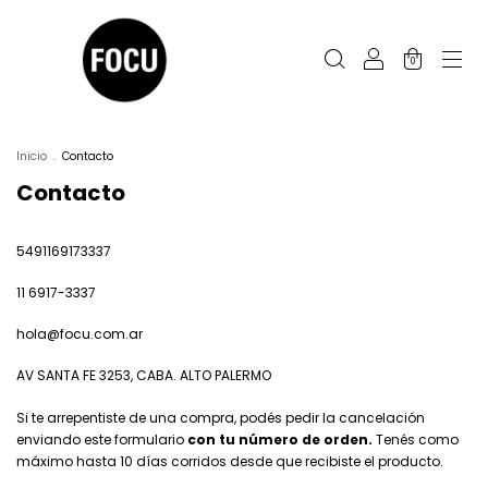
0
Inicio
.
Contacto
Contacto
5491169173337
11 6917-3337
hola@focu.com.ar
AV SANTA FE 3253, CABA. ALTO PALERMO
Si te arrepentiste de una compra, podés pedir la cancelación
enviando este formulario
con tu número de orden.
Tenés como
máximo hasta 10 días corridos desde que recibiste el producto.