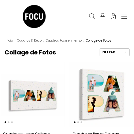
0
Inicio
.
Cuadros & Deco
.
Cuadros Focu en lienzo
.
Collage de Fotos
Collage de Fotos
FILTRAR
Cuadro en lienzo Collage
Cuadro en lienzo Collage