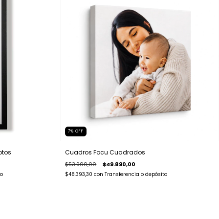
7
%
OFF
otos
Cuadros Focu Cuadrados
$53.900,00
$49.890,00
to
$48.393,30
con
Transferencia o depósito