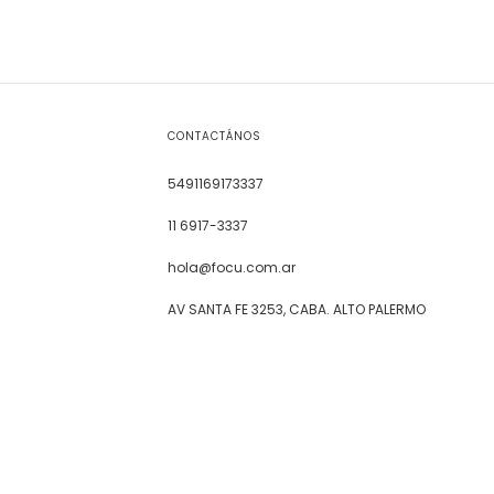
CONTACTÁNOS
5491169173337
11 6917-3337
hola@focu.com.ar
AV SANTA FE 3253, CABA. ALTO PALERMO