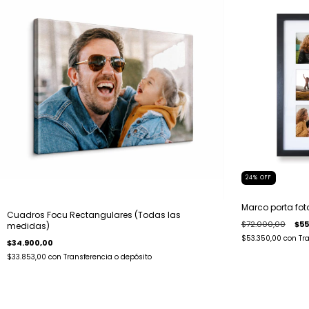
24
%
OFF
Marco porta foto
Cuadros Focu Rectangulares (Todas las
$72.000,00
$55
medidas)
$53.350,00
con
Tr
$34.900,00
$33.853,00
con
Transferencia o depósito