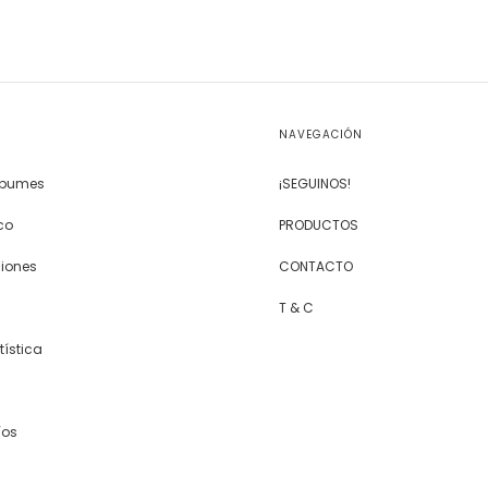
NAVEGACIÓN
Álbumes
¡SEGUINOS!
co
PRODUCTOS
siones
CONTACTO
T & C
tística
íos