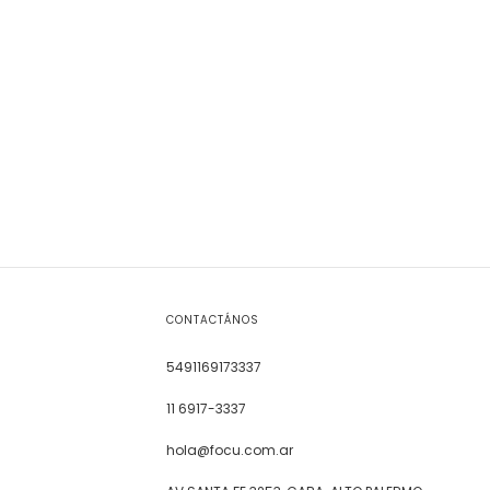
CONTACTÁNOS
5491169173337
11 6917-3337
hola@focu.com.ar