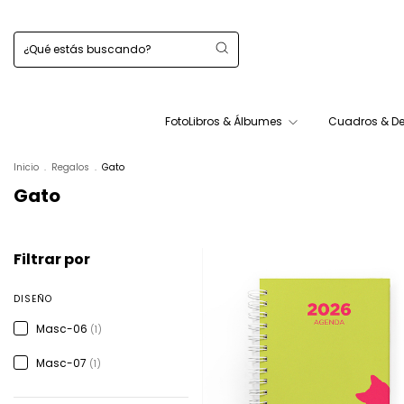
FotoLibros & Álbumes
Cuadros & D
Inicio
.
Regalos
.
Gato
Gato
Filtrar por
DISEÑO
Masc-06
(1)
Masc-07
(1)