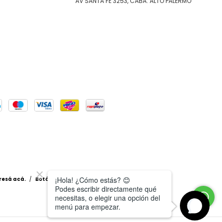
AV SANTA FE 3253, CABA. ALTO PALERMO
resá acá.
/
Botón de arrepentimiento