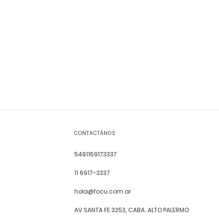
CONTACTÁNOS
5491169173337
11 6917-3337
hola@focu.com.ar
AV SANTA FE 3253, CABA. ALTO PALERMO