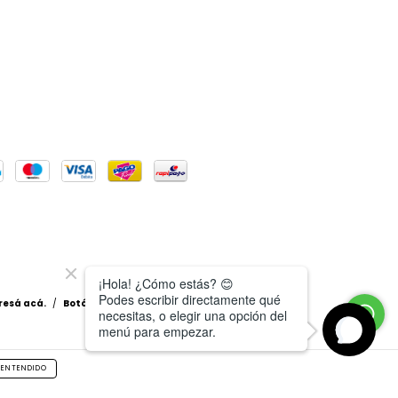
resá acá.
/
Botón de arrepentimiento
ENTENDIDO