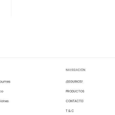
NAVEGACIÓN
Álbumes
¡SEGUINOS!
co
PRODUCTOS
siones
CONTACTO
T & C