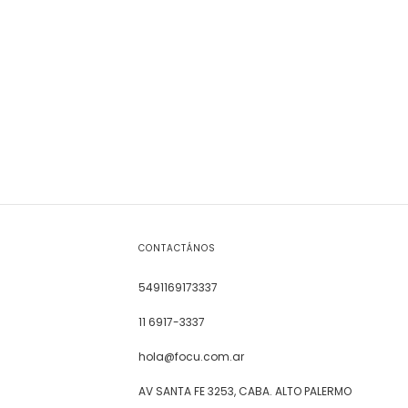
CONTACTÁNOS
5491169173337
11 6917-3337
hola@focu.com.ar
AV SANTA FE 3253, CABA. ALTO PALERMO