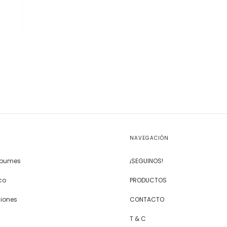
NAVEGACIÓN
Álbumes
¡SEGUINOS!
co
PRODUCTOS
siones
CONTACTO
T & C