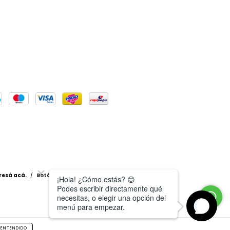
resá acá.
/
Botón de arrepentimiento
ENTENDIDO