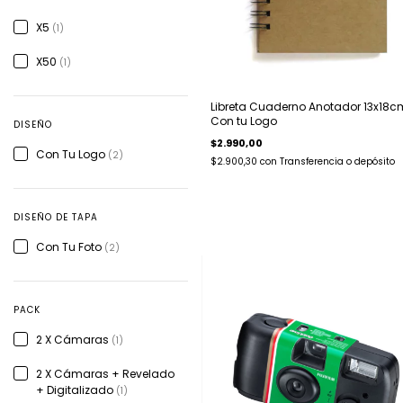
X5
(1)
X50
(1)
Libreta Cuaderno Anotador 13x18c
Con tu Logo
DISEÑO
$2.990,00
Con Tu Logo
(2)
$2.900,30
con
Transferencia o depósito
DISEÑO DE TAPA
Con Tu Foto
(2)
PACK
2 X Cámaras
(1)
2 X Cámaras + Revelado
+ Digitalizado
(1)