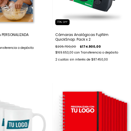
15
%
OFF
A PERSONALIZADA
Cámaras Analógicas Fujifilm
QuickSnap. Pack x 2
$205.700,00
$174.900,00
ansferencia o depósito
$169.653,00
con
Transferencia o depósito
2
cuotas sin interés de
$87.450,00