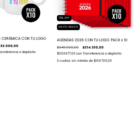
10
%
OFF
ENVÍO GRATIS
AS CERÁMICA CON TU LOGO
AGENDAS 2026 CON TU LOGO. PACK x 10
133.000,00
$349.000,00
$314.100,00
ransferencia o depósito
$304.677,00
con
Transferencia o depósito
3
cuotas sin interés de
$104.700,00