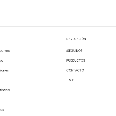
NAVEGACIÓN
Álbumes
¡SEGUINOS!
co
PRODUCTOS
siones
CONTACTO
T & C
tística
íos