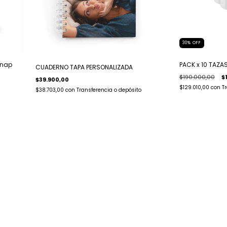
30
%
OFF
Snap
PACK x 10 TAZ
CUADERNO TAPA PERSONALIZADA
$190.000,00
$
$39.900,00
$129.010,00
con
T
$38.703,00
con
Transferencia o depósito