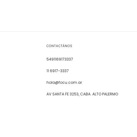
CONTACTÁNOS
5491169173337
11 6917-3337
hola@focu.com.ar
AV SANTA FE 3253, CABA. ALTO PALERMO