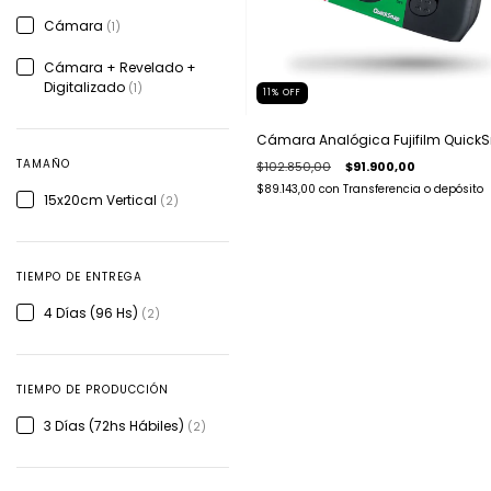
Cámara
(1)
Cámara + Revelado +
Digitalizado
(1)
11
%
OFF
Cámara Analógica Fujifilm Quick
TAMAÑO
$102.850,00
$91.900,00
$89.143,00
con
Transferencia o depósito
15x20cm Vertical
(2)
TIEMPO DE ENTREGA
4 Días (96 Hs)
(2)
TIEMPO DE PRODUCCIÓN
3 Días (72hs Hábiles)
(2)