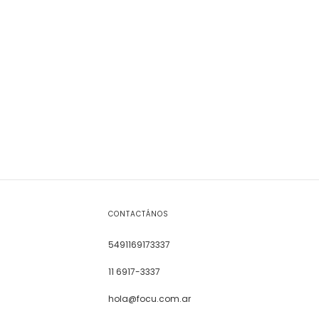
CONTACTÁNOS
5491169173337
11 6917-3337
hola@focu.com.ar