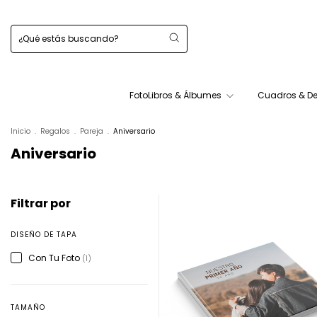
FotoLibros & Álbumes
Cuadros & D
Inicio
.
Regalos
.
Pareja
.
Aniversario
Aniversario
Filtrar por
DISEÑO DE TAPA
Con Tu Foto
(1)
TAMAÑO