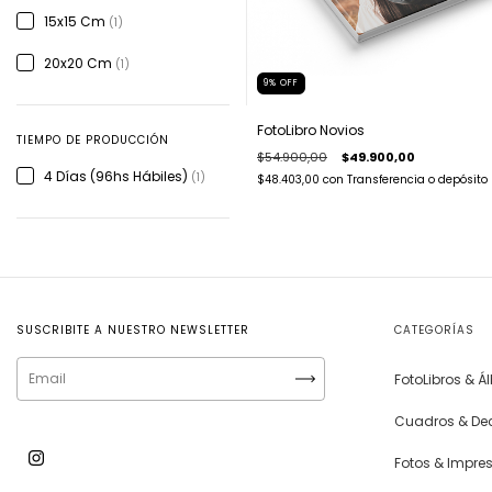
15x15 Cm
(1)
20x20 Cm
(1)
9
%
OFF
FotoLibro Novios
TIEMPO DE PRODUCCIÓN
$54.900,00
$49.900,00
4 Días (96hs Hábiles)
(1)
$48.403,00
con
Transferencia o depósito
SUSCRIBITE A NUESTRO NEWSLETTER
CATEGORÍAS
FotoLibros & 
Cuadros & De
Fotos & Impre