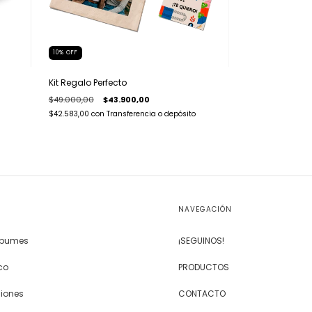
10
%
OFF
Kit Regalo Perfecto
$49.000,00
$43.900,00
$42.583,00
con
Transferencia o depósito
NAVEGACIÓN
Álbumes
¡SEGUINOS!
co
PRODUCTOS
siones
CONTACTO