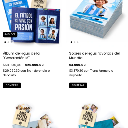
44
%
OFF
Álbum de Figus de la
Sobres de Figus favoritas del
"Generación M"
Mundial
$54.000,00
$29.990,00
$3.990,00
$29.090,30
con
Transferencia o
$3.870,30
con
Transferencia o
depósito
depósito
COMPRAR