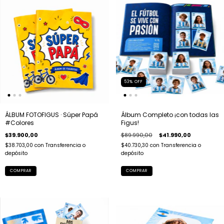
53
%
OFF
ÁLBUM FOTOFIGUS · Súper Papá
Álbum Completo ¡con todas las
#Colores
Figus!
$39.900,00
$89.990,00
$41.990,00
$38.703,00
con
Transferencia o
$40.730,30
con
Transferencia o
depósito
depósito
COMPRAR