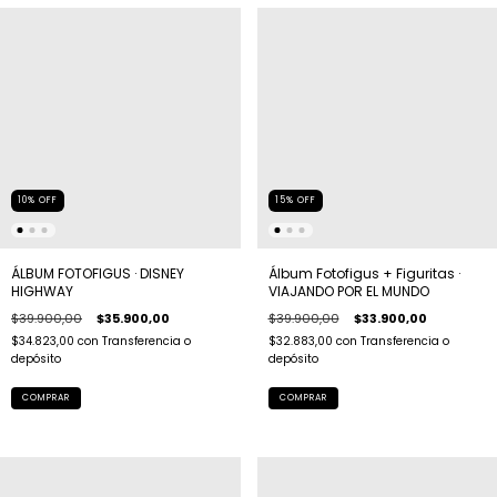
10
%
OFF
15
%
OFF
ÁLBUM FOTOFIGUS · DISNEY
Álbum Fotofigus + Figuritas ·
HIGHWAY
VIAJANDO POR EL MUNDO
$39.900,00
$35.900,00
$39.900,00
$33.900,00
$34.823,00
con
Transferencia o
$32.883,00
con
Transferencia o
depósito
depósito
COMPRAR