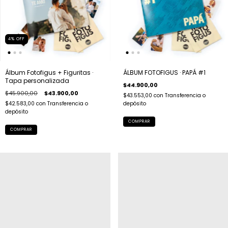
4
%
OFF
Álbum Fotofigus + Figuritas ·
ÁLBUM FOTOFIGUS · PAPÁ #1
Tapa personalizada
$44.900,00
$45.900,00
$43.900,00
$43.553,00
con
Transferencia o
$42.583,00
con
Transferencia o
depósito
depósito
COMPRAR