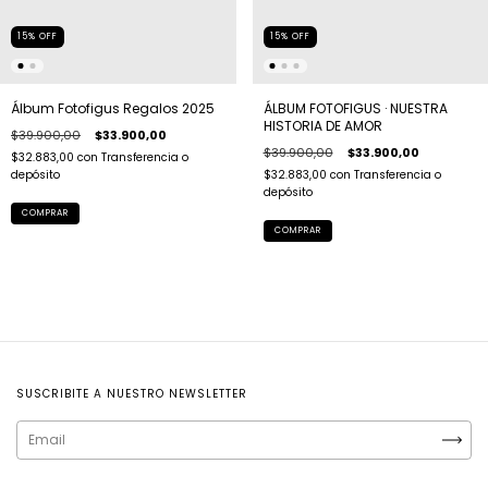
15
%
OFF
15
%
OFF
Álbum Fotofigus Regalos 2025
ÁLBUM FOTOFIGUS · NUESTRA
HISTORIA DE AMOR
$39.900,00
$33.900,00
$39.900,00
$33.900,00
$32.883,00
con
Transferencia o
depósito
$32.883,00
con
Transferencia o
depósito
SUSCRIBITE A NUESTRO NEWSLETTER