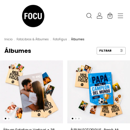
0
Inicio
.
FotoLibros & Álbumes
.
FotoFigus
.
Álbumes
Álbumes
FILTRAR
Álbum Fotofigus Vertical + 36
ÁLBUM FOTOFIGUS · Papá: Mi