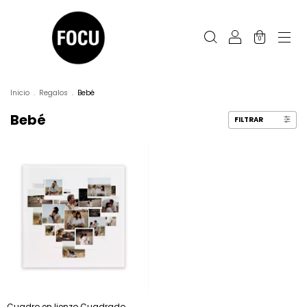
0
Inicio
.
Regalos
.
Bebé
Bebé
FILTRAR
Cuadro en lienzo Cuadrado