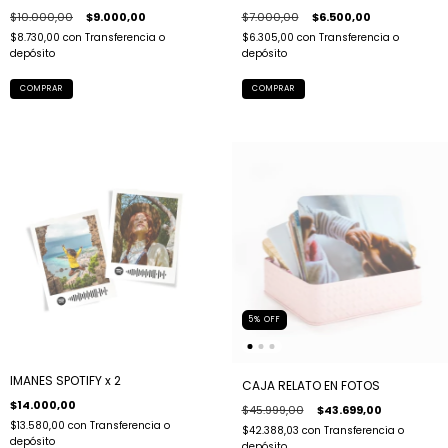
$10.000,00
$9.000,00
$7.000,00
$6.500,00
$8.730,00
con
Transferencia o
$6.305,00
con
Transferencia o
depósito
depósito
COMPRAR
5
%
OFF
IMANES SPOTIFY x 2
CAJA RELATO EN FOTOS
$14.000,00
$45.999,00
$43.699,00
$13.580,00
con
Transferencia o
$42.388,03
con
Transferencia o
depósito
depósito