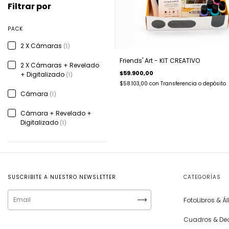
Filtrar por
PACK
2 X Cámaras
(1)
Friends' Art - KIT CREATIVO
2 X Cámaras + Revelado
$59.900,00
+ Digitalizado
(1)
$58.103,00
con
Transferencia o depósito
Cámara
(1)
Cámara + Revelado +
Digitalizado
(1)
SUSCRIBITE A NUESTRO NEWSLETTER
CATEGORÍAS
FotoLibros & 
Cuadros & De