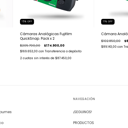
15
%
OFF
11
%
OFF
Cámaras Analógicas Fujifilm
Cámara Analóg
QuickSnap. Pack x 2
$102.850,00
$9
$205.700,00
$174.900,00
$89.143,00
con
Tr
$169.653,00
con
Transferencia o depósito
2
cuotas sin interés de
$87.450,00
NAVEGACIÓN
Álbumes
¡SEGUINOS!
co
PRODUCTOS