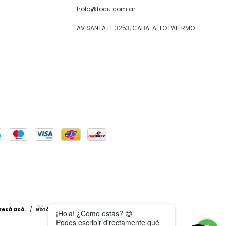
hola@focu.com.ar
AV SANTA FE 3253, CABA. ALTO PALERMO
resá acá.
/
Botón de arrepentimiento