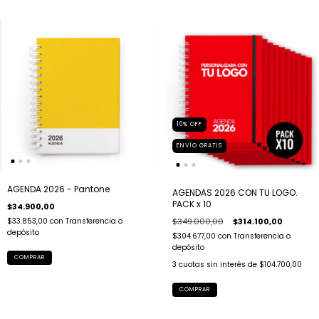
10
%
OFF
ENVÍO GRATIS
AGENDA 2026 - Pantone
AGENDAS 2026 CON TU LOGO.
PACK x 10
$34.900,00
$349.000,00
$314.100,00
$33.853,00
con
Transferencia o
depósito
$304.677,00
con
Transferencia o
depósito
COMPRAR
3
cuotas sin interés de
$104.700,00
COMPRAR