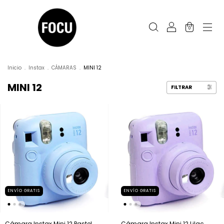
0
Inicio
.
Instax
.
CÁMARAS
.
MINI 12
MINI 12
FILTRAR
ENVÍO GRATIS
ENVÍO GRATIS
Cámara Instax Mini 12 Pastel
Cámara Instax Mini 12 Lilac