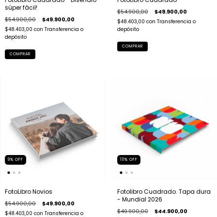
súper fácil!
$54.900,00
$49.900,00
$54.900,00
$49.900,00
$48.403,00
con
Transferencia o
$48.403,00
con
Transferencia o
depósito
depósito
COMPRAR
COMPRAR
9
%
OFF
10
%
OFF
FotoLibro Novios
Fotolibro Cuadrado. Tapa dura
- Mundial 2026
$54.900,00
$49.900,00
$49.900,00
$44.900,00
$48.403,00
con
Transferencia o