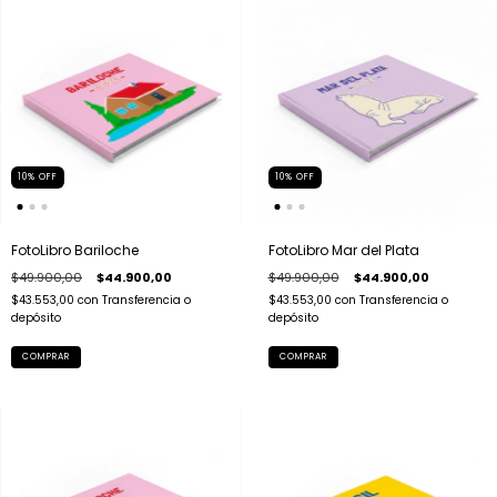
10
%
OFF
10
%
OFF
FotoLibro Bariloche
FotoLibro Mar del Plata
$49.900,00
$44.900,00
$49.900,00
$44.900,00
$43.553,00
con
Transferencia o
$43.553,00
con
Transferencia o
depósito
depósito
COMPRAR
COMPRAR