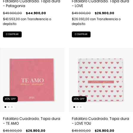
Fotolibro Cuadrado. Tapa dura
Fotolibro Cuadrado. Tapa dura
- Patagonia
- LOVE
$49.900,00
$44.900,00
$49.900,00
$26.900,00
$43.553,00
con
Transferencia o
$26.093,00
con
Transferencia o
depósito
depósito
COMPRAR
COMPRAR
46
%
OFF
46
%
OFF
Fotolibro Cuadrado. Tapa dura
Fotolibro Cuadrado. Tapa dura
- TE AMO
- LOVE YOU
$49.900,00
$26.900,00
$49.900,00
$26.900,00