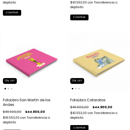
depósito
$43.553,00
con
Transferencia o
depósito
COMPRAR
COMPRAR
10
%
OFF
10
%
OFF
FotoLibro San Martín de los
FotoLibro Cataratas
Andes
$49.900,00
$44.900,00
$49.900,00
$44.900,00
$43.553,00
con
Transferencia o
$43.553,00
con
Transferencia o
depósito
depósito
COMPRAR