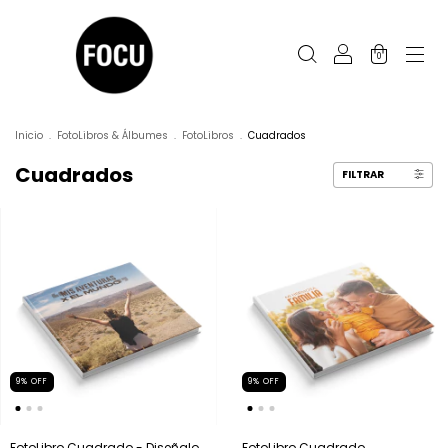
0
Inicio
.
FotoLibros & Álbumes
.
FotoLibros
.
Cuadrados
Cuadrados
FILTRAR
9
%
OFF
9
%
OFF
FotoLibro Cuadrado - Diseñalo
FotoLibro Cuadrado