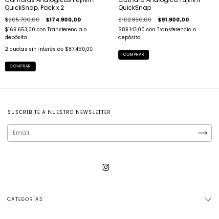
QuickSnap. Pack x 2
QuickSnap
$205.700,00
$174.900,00
$102.850,00
$91.900,00
$169.653,00
con
Transferencia o
$89.143,00
con
Transferencia o
depósito
depósito
2
cuotas sin interés de
$87.450,00
COMPRAR
COMPRAR
SUSCRIBITE A NUESTRO NEWSLETTER
CATEGORÍAS