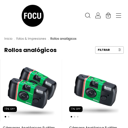
0
Inicio
.
Fotos & Impresiones
.
Rollos analógicos
Rollos analógicos
FILTRAR
15
%
OFF
11
%
OFF
Cámaras Analógicas Fujifilm
Cámara Analógica Fujifilm