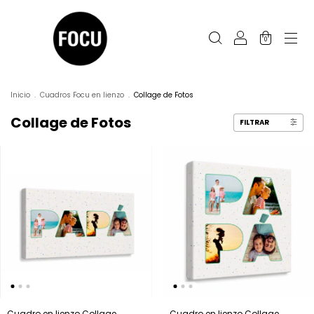
0
Inicio
.
Cuadros Focu en lienzo
.
Collage de Fotos
Collage de Fotos
FILTRAR
Cuadro en lienzo Collage
Cuadro en lienzo Collage