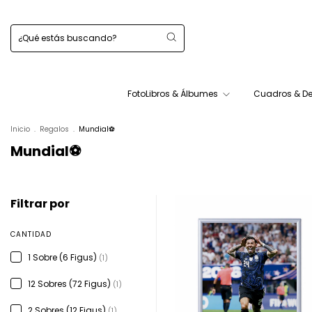
FotoLibros & Álbumes
Cuadros & D
Inicio
.
Regalos
.
Mundial⚽
Mundial⚽
Filtrar por
CANTIDAD
1 Sobre (6 Figus)
(1)
12 Sobres (72 Figus)
(1)
2 Sobres (12 Figus)
(1)