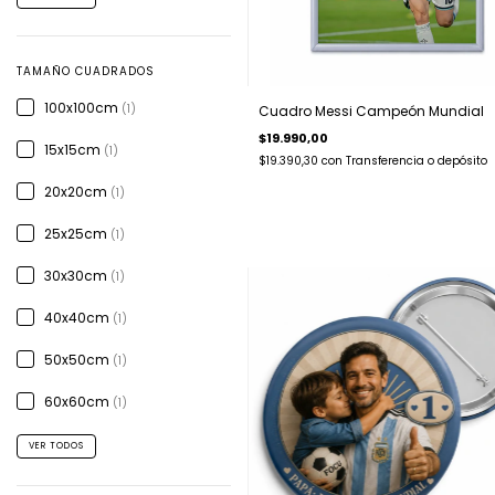
TAMAÑO CUADRADOS
100x100cm
(1)
Cuadro Messi Campeón Mundial
$19.990,00
15x15cm
(1)
$19.390,30
con
Transferencia o depósito
20x20cm
(1)
25x25cm
(1)
30x30cm
(1)
40x40cm
(1)
50x50cm
(1)
60x60cm
(1)
VER TODOS