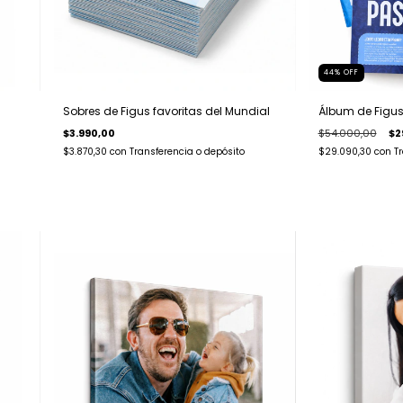
44
%
OFF
Sobres de Figus favoritas del Mundial
Álbum de Figus
$3.990,00
$54.000,00
$2
$3.870,30
con
Transferencia o depósito
$29.090,30
con
T