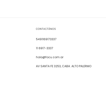
CONTACTÁNOS
5491169173337
11 6917-3337
hola@focu.com.ar
AV SANTA FE 3253, CABA. ALTO PALERMO