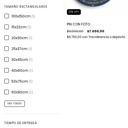
TAMAÑO RECTANGULARES
22
%
OFF
100x150cm
(1)
PIN CON FOTO
15x22cm
(1)
$9.000,00
$7.000,00
$6.790,00
con
Transferencia o depósito
20x30cm
(1)
25x37cm
(1)
30x45cm
(1)
40x60cm
(1)
50x75cm
(1)
60x90cm
(1)
VER TODOS
TIEMPO DE ENTREGA