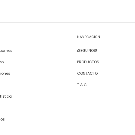
NAVEGACIÓN
Álbumes
¡SEGUINOS!
co
PRODUCTOS
siones
CONTACTO
T & C
tística
íos