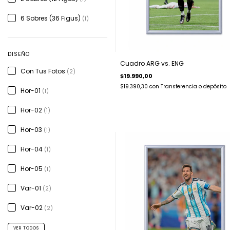
6 Sobres (36 Figus)
(1)
DISEÑO
Cuadro ARG vs. ENG
Con Tus Fotos
(2)
$19.990,00
$19.390,30
con
Transferencia o depósito
Hor-01
(1)
Hor-02
(1)
Hor-03
(1)
Hor-04
(1)
Hor-05
(1)
Var-01
(2)
Var-02
(2)
VER TODOS