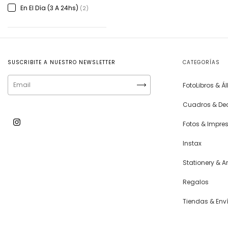
En El Día (3 A 24hs)
(2)
SUSCRIBITE A NUESTRO NEWSLETTER
CATEGORÍAS
FotoLibros & 
Cuadros & De
Fotos & Impre
Instax
Stationery & Ar
Regalos
Tiendas & Env