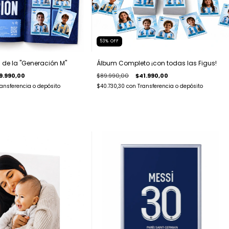
53
%
OFF
 de la "Generación M"
Álbum Completo ¡con todas las Figus!
9.990,00
$89.990,00
$41.990,00
ransferencia o depósito
$40.730,30
con
Transferencia o depósito