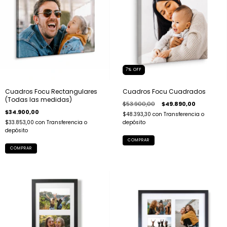
7
%
OFF
Cuadros Focu Rectangulares
Cuadros Focu Cuadrados
(Todas las medidas)
$53.900,00
$49.890,00
$34.900,00
$48.393,30
con
Transferencia o
$33.853,00
con
Transferencia o
depósito
depósito
COMPRAR
COMPRAR