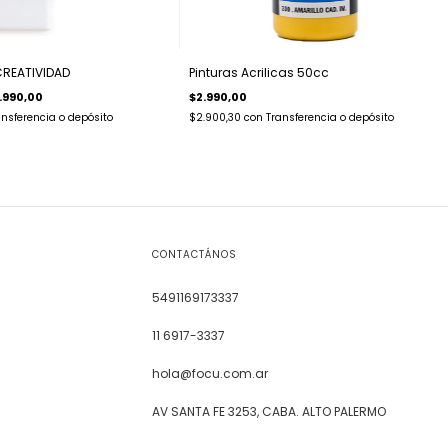
CREATIVIDAD
Pinturas Acrilicas 50cc
.990,00
$2.990,00
ansferencia o depósito
$2.900,30
con
Transferencia o depósito
CONTACTÁNOS
5491169173337
11 6917-3337
hola@focu.com.ar
AV SANTA FE 3253, CABA. ALTO PALERMO