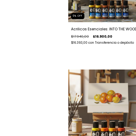
6
%
OFF
Acrilicos Esenciales: INTO THE WOO
$17.940,00
$16.900,00
$16.393,00
con
Transferencia o depósito