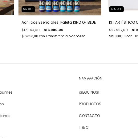
6
%
OFF
13
%
OFF
Acrilicos Esenciales: Paleta KIND OF BLUE
KIT ARTÍSTICO 
$17.940,00
$16.900,00
$22.997,00
$19
$16.393,00
con
Transferencia o depósito
$19.390,30
con
Tr
NAVEGACIÓN
Álbumes
¡SEGUINOS!
co
PRODUCTOS
siones
CONTACTO
T & C