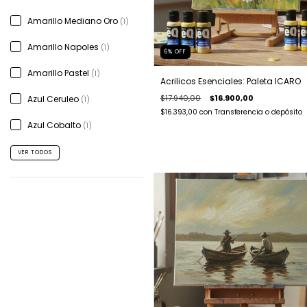
Amarillo Mediano Oro
(1)
Amarillo Napoles
(1)
6
%
OFF
Amarillo Pastel
(1)
Acrilicos Esenciales: Paleta ICARO
$17.940,00
$16.900,00
Azul Ceruleo
(1)
$16.393,00
con
Transferencia o depósito
Azul Cobalto
(1)
VER TODOS