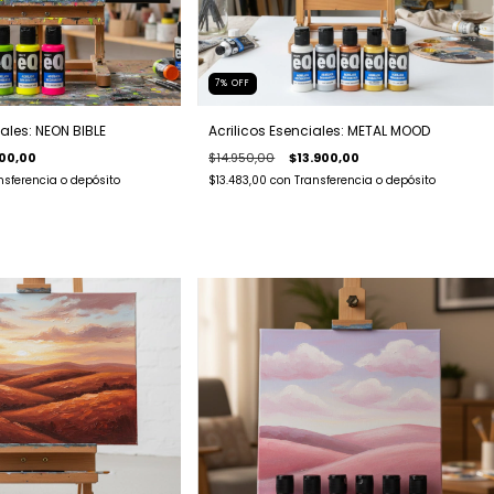
7
%
OFF
iales: NEON BIBLE
Acrilicos Esenciales: METAL MOOD
00,00
$14.950,00
$13.900,00
nsferencia o depósito
$13.483,00
con
Transferencia o depósito