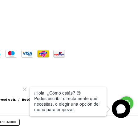
resá acá.
/
Botón de arrepentimiento
ENTENDIDO