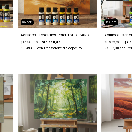
6
%
OFF
12
%
OFF
Acrilicos Esenciales: Paleta NUDE SAND
Acrilicos Esenc
$17.940,00
$16.900,00
$8.970,00
$7.9
$16.393,00
con
Transferencia o depósito
$7.663,00
con
Tra