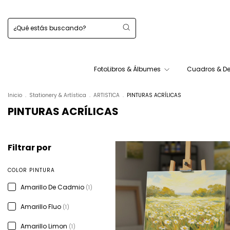
FotoLibros & Álbumes
Cuadros & D
Inicio
.
Stationery & Artística
.
ARTISTICA
.
PINTURAS ACRÍLICAS
PINTURAS ACRÍLICAS
Filtrar por
COLOR PINTURA
Amarillo De Cadmio
(1)
Amarillo Fluo
(1)
Amarillo Limon
(1)