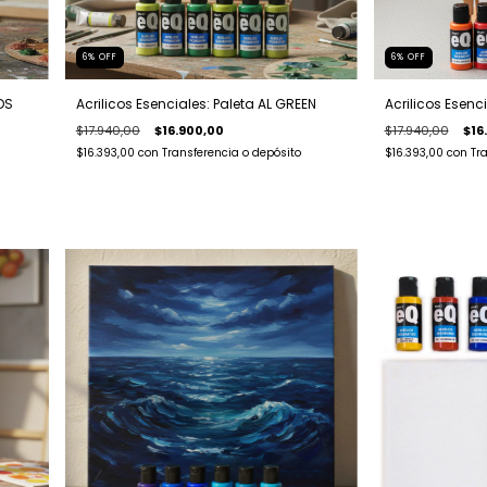
6
%
OFF
6
%
OFF
DS
Acrilicos Esenciales: Paleta AL GREEN
Acrilicos Esenc
$17.940,00
$16.900,00
$17.940,00
$16
$16.393,00
con
Transferencia o depósito
$16.393,00
con
Tr